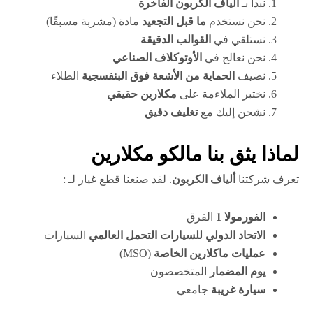
نبدأ بـ
ألياف الكربون الفاخرة
نحن نستخدم
ما قبل التجعيد
مادة (مشربة مسبقًا)
نستلقي في
القوالب الدقيقة
نحن نعالج في
الأوتوكلاف الصناعي
نضيف
الحماية من الأشعة فوق البنفسجية
الطلاء
نختبر الملاءمة على
مكلارين حقيقي
نشحن إليك مع
تغليف دقيق
لماذا يثق بنا مالكو مكلارين
تعرف شركتنا
ألياف الكربون
. لقد صنعنا قطع غيار لـ :
الفورمولا 1
الفرق
الاتحاد الدولي للسيارات التحمل العالمي
السيارات
عمليات ماكلارين الخاصة
(MSO)
يوم المضمار
المتخصصون
سيارة غريبة
جامعي