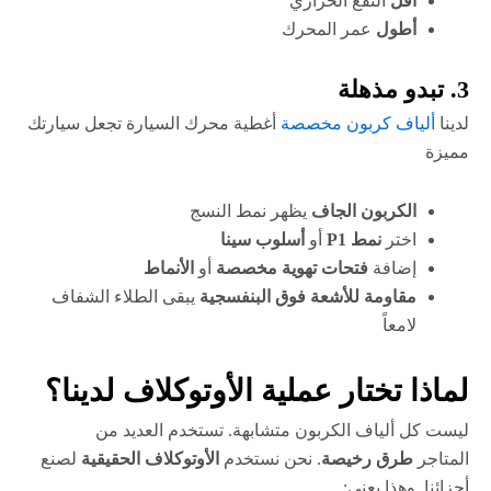
أقل
النقع الحراري
أطول
عمر المحرك
3. تبدو مذهلة
لدينا
ألياف كربون مخصصة
أغطية محرك السيارة تجعل سيارتك
مميزة
الكربون الجاف
يظهر نمط النسج
اختر
نمط P1
أو
أسلوب سينا
إضافة
فتحات تهوية مخصصة
أو
الأنماط
مقاومة للأشعة فوق البنفسجية
يبقى الطلاء الشفاف
لامعاً
لماذا تختار عملية الأوتوكلاف لدينا؟
ليست كل ألياف الكربون متشابهة. تستخدم العديد من
المتاجر
طرق رخيصة
. نحن نستخدم
الأوتوكلاف الحقيقية
لصنع
أجزائنا. وهذا يعني: