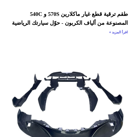
طقم ترقية قطع غيار ماكلارين 570S و 540C
المصنوعة من ألياف الكربون - حوّل سيارتك الرياضية
اقرأ المزيد »