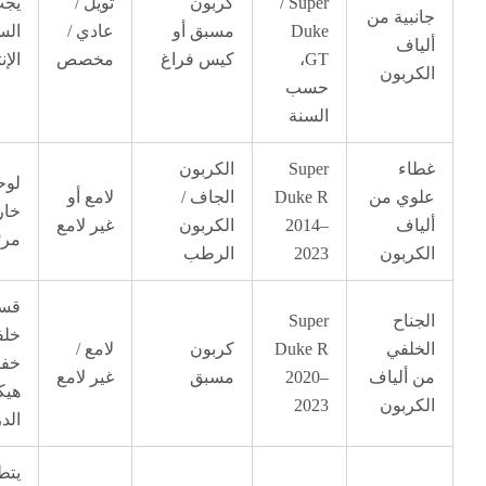
/ Super
كربون
تويل /
يجب تأكيد
ية من
Duke
مسبق أو
عادي /
السنة قبل
ف
GT،
كيس فراغ
مخصص
الإنتاج
بون
حسب
السنة
ء
Super
الكربون
لوحة هيكل
ي من
Duke R
الجاف /
لامع أو
خارجي
ف
2014–
الكربون
غير لامع
مرئية
بون
2023
الرطب
قسم
اح
Super
خلفي
لفي
Duke R
كربون
لامع /
خفيف من
ألياف
2020–
مسبق
غير لامع
هيكل
بون
2023
الدراجة
يتطلب