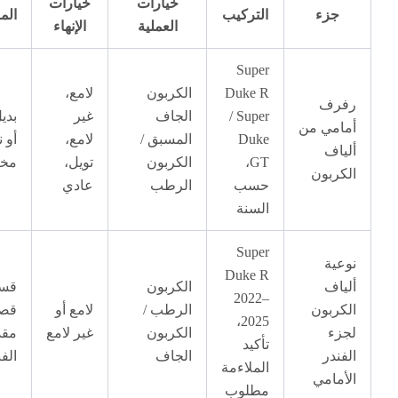
خيارات
خيارات
زء
التركيب
الملاحظات
العملية
الإنهاء
Super
Duke R
الكربون
لامع،
ف
/ Super
الجاف
غير
بديل OEM
مي من
Duke
المسبق /
لامع،
أو نسخة
ف
GT،
الكربون
تويل،
مخصصة
بون
حسب
الرطب
عادي
السنة
Super
ة
Duke R
ف
الكربون
قسم
2022–
بون
الرطب /
لامع أو
قصير من
2025،
ء
الكربون
غير لامع
مقدمة
تأكيد
در
الجاف
الفندر
الملاءمة
امي
مطلوب