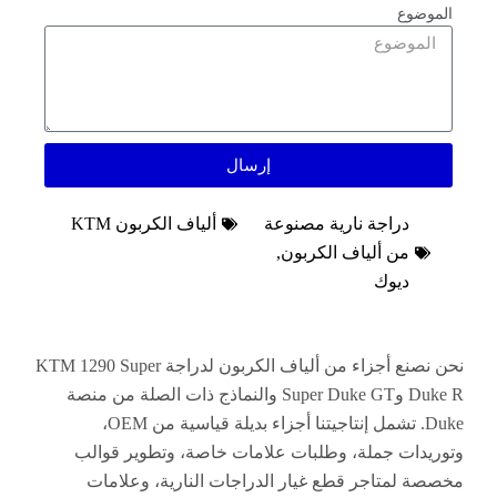
وع
إرسال
دراجة نارية مصنوعة
ألياف الكربون KTM
من ألياف الكربون
,
ديوك
نحن نصنع أجزاء من ألياف الكربون لدراجة KTM 1290 Super
Duke R وSuper Duke GT والنماذج ذات الصلة من منصة
Duke. تشمل إنتاجيتنا أجزاء بديلة قياسية من OEM،
ات جملة، وطلبات علامات خاصة، وتطوير قوالب
لمتاجر قطع غيار الدراجات النارية، وعلامات