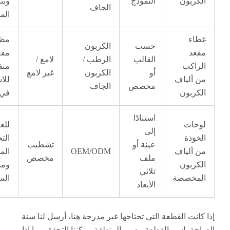
بون
النموذج
وبناء الأداء
الجاف
المخصص
ء
مظهر
حسب
الكربون
د
مقعد
القالب
الرطب /
لامع /
اكب
منفرد
أو
الكربون
غير لامع
ألياف
للاستخدام
مخصص
الجاف
بون
في الحلبة
استنادًا
ات
للعلامات
إلى
ذة
التجارية،
عينة أو
تشطيب
ألياف
OEM/ODM
المتاجر
ملف
مخصص
بون
ومشاريع
ثلاثي
خصصة
السباق
الأبعاد
نت القطعة التي تحتاجها غير مدرجة هنا، أرسل لنا سنة
ة، اسم القطعة وصور المنطقة. يمكننا التحقق مما إذا