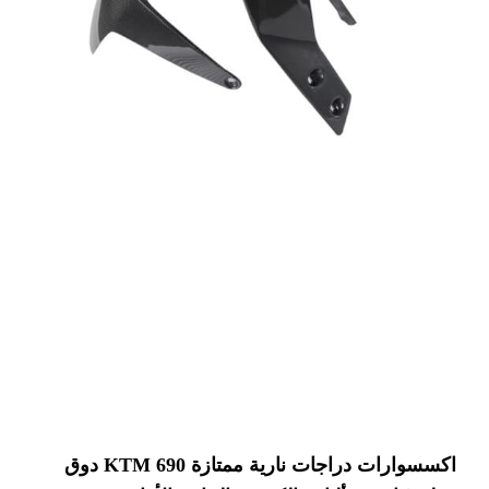
اكسسوارات دراجات نارية ممتازة KTM 690 دوق