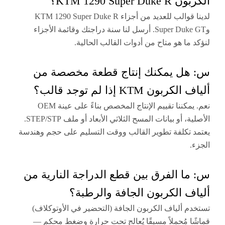
KTM 1290 Supe؟
لدينا قوالب للعديد من أجزاء KTM 1290 Super Duke R
وSuper Duke GT. أرسل لنا سنة دراجتك وقائمة الأجزاء
ما هو متاح من أدوات القالب الحالية.
ل يمكنك إنتاج قطعة مخصصة من
ون KTM إذا لم توجد قالب؟
نعم. يمكننا تقييم الإنتاج المخصص بناءً على عينة OEM
الأصلية، أو بيانات المسح الثلاثي الأبعاد أو ملف STEP/STP.
تكلفة تطوير القالب ووقت التسليم على حجم وهندسة
ا الفرق بين قطع الدراجة النارية من
 الكربون الجافة والرطبة؟
 ألياف الكربون الجافة (التحضير في الأوتوكلاف)
 مُحملاً مسبقًا يُعالج تحت حرارة وضغط محكم —