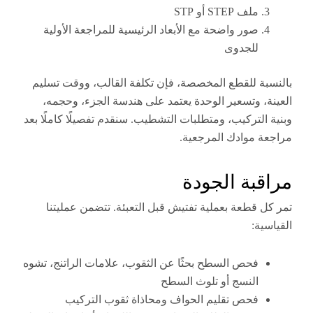
ملف STEP أو STP
صور واضحة مع الأبعاد الرئيسية للمراجعة الأولية
للجدوى
ة للقطع المخصصة، فإن تكلفة القالب، ووقت تسليم
، وتسعير الوحدة يعتمد على هندسة الجزء، وحجمه،
التركيب، ومتطلبات التشطيب. سنقدم تفصيلًا كاملًا بعد
 موادك المرجعية.
بة الجودة
 قطعة بعملية تفتيش قبل التعبئة. تتضمن عمليتنا
ة:
فحص السطح بحثًا عن الثقوب، علامات الراتنج، تشوه
النسج أو تلوث السطح
فحص تقليم الحواف ومحاذاة ثقوب التركيب