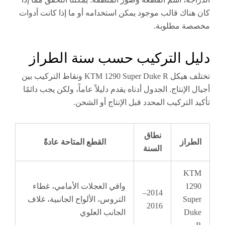
اك قالب موجود يمكن استخدامه أو ما إذا كانت أدوات
 مطلوبة.
ل التركيب حسب سنة الطراز
تختلف هيكل KTM 1290 Super Duke R ونقاط التركيب بين
لإنتاج. الجدول أدناه يقدم دليلاً عاماً، ولكن يجب دائمًا
لتركيب المحدد قبل الإنتاج أو الشحن.
نطاق
راز
القطع المتاحة عادةً
السنة
K
1
واقي العجلات الأمامي، غطاء
2014–
Su
التروس، الألواح الجانبية، غلاف
2016
D
الجانب العلوي