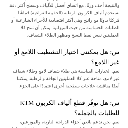
جة أخف وزنًا، مع اتساق أفضل للألياف وسطح أكثر دقة.
 ألياف الكربون الرطبة (الحقيبة الفراغية) قماشًا
 يدويًا مع راتنج وهي أكثر اقتصادية للأجزاء الشارعية أو
ت الحساسة من حيث الميزانية. يمكن أن تنتج كلا
تين نفس نمط النسج ومظهر الطلاء الشفاف.
ل يمكنني اختيار التشطيب اللامع أو
للامع؟
لخيارات القياسية هي طلاء شفاف لامع وطلاء شفاف
ع، متاحة عبر كلا العمليتين الجافة والرطبة. يمكننا
مناقشة علاجات سطحية أخرى اعتمادًا على الجزء.
س: هل توفّر قطع ألياف الكربون KTM
بات بالجملة؟
حن ندعم بائعي أجزاء الدراجة النارية، والموزعين،