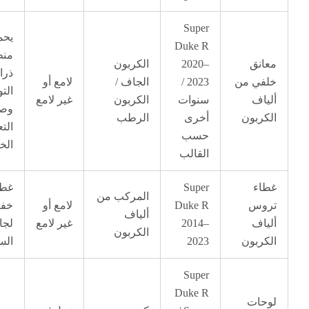
Super
يحمي
Duke R
منطقة
نق
2020–
الكربون
ذراع
ي من
2023 /
الجاف /
لامع أو
التوازن
ف
سنوات
الكربون
غير لامع
وصندوق
بون
أخرى
الرطب
التعليق
حسب
الخلفي
القالب
ء
Super
غطاء
المركب من
س
Duke R
لامع أو
خفيف
ألياف
ف
2014–
غير لامع
لجانب
الكربون
بون
2023
السلسلة
Super
Duke R
ات