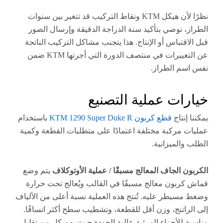
نظرًا لأن هيكل KTM ونقاط التركيب قد تتغير بين سنوات
، نوصي بتأكيد سنة الدراجة الدقيقة وإرسال الصور
اقتباس أو الإنتاج. هذا يتجنب مشاكل التركيب الناتجة
عن التغييرات في منتصف الدورة التي أجرتها KTM ضمن
م الطراز.
ات عملية التصنيع
إنتاج
قطع كربون KTM 1290 Super Duke R
باستخدام
 مركبة مختلفة اعتمادًا على متطلبات القطعة وكمية
والميزانية.
ن الجاف المعالج مسبقًا / عملية الأوتوكلاف
يتم وضع
ربون معالج مسبقًا في القالب ويُعالج تحت حرارة
سيطر عليه. تُنتج هذه العملية نسبة أعلى من الألياف
راتنج، وزن أقل للقطعة، وتشطيب سطح أكثر اتساقًا.
 للأجزاء المرئية عالية الجودة حيث يهم كل من تقليل