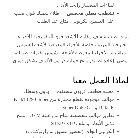
لبناءات المضمار والحد الأدنى
تشطيب مطلي مخصص
— طلاء سميك بلون صلب
على السطح الكربوني، متاح عند الطلب
طلاء شفاف مقاوم للأشعة فوق البنفسجية للأجزاء
ية المرئية، خاصةً للأجزاء المعرضة لأشعة الشمس
رة. للأجزاء المعرضة لأشعة الشمس لفترات طويلة،
إعادة تطبيق منتج حماية كربون الألياف بشكل دوري.
ا العمل معنا
مصنع قطعت كربون مستقيم — بدون وسطاء
قوالب موجودة لقطع مختارة من KTM 1290 Super
Duke R و Super Duke GT
تطوير قوالب مخصصة متاح من عينة OEM، مسح
ثلاثي الأبعاد أو ملف STEP / STP
الكربون الجاف (تحضير مسبق من أوتوكلاف)