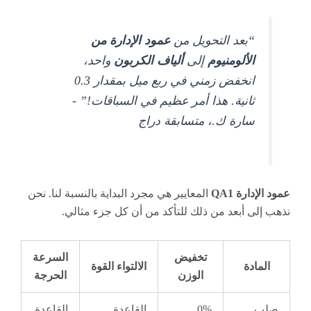
“بعد التحويل من
عمود الإدارة من
الألومنيوم
إلى
ألياف الكربون
واحد،
انخفض زمني في ربع ميل بمقدار 0.3
ثانية. هذا أمر عظيم في السباقات!” -
سارة ك.، متسابقة دراج
عمود الإدارة QA1
المعايير هي مجرد البداية بالنسبة لنا. نحن
نذهب إلى أبعد من ذلك للتأكد من أن كل جزء مثالي.
تخفيض
السرعة
المادة
الالتواء
القوة
الوزن
الحرجة
صلب
0%
القاعدة
القاعدة