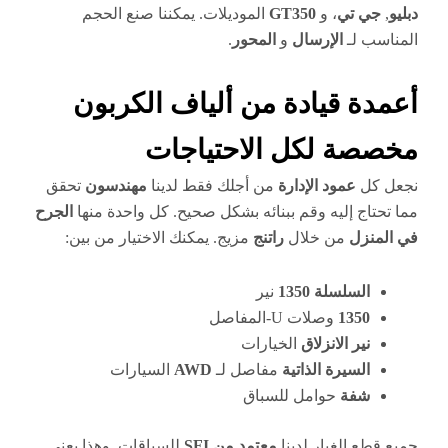
دبليو
,
جي تي
، و
GT350
الموديلات. يمكننا صنع الحجم
المناسب لـ
الإرسال
و
المحور
.
أعمدة قيادة من ألياف الكربون
مخصصة لكل الاحتياجات
نجعل كل
عمود الإدارة
من أجلك فقط لدينا
مهندسون
تحقق
مما تحتاج إليه وقم ببنائه بشكل صحيح. كل واحدة منها
الجرح
في المنزل
من خلال
راتنج
مزيج. يمكنك الاختيار من بين:
السلسلة 1350
نير
1350
وصلات U-المفاصل
نير الانزلاق
الخيارات
السيرة الذاتية
مفاصل لـ
AWD
السيارات
شفة
حوامل للسباق
جميع قطع الغيار لدينا
معتمد من SFI
للسباقات. وهذا يعني