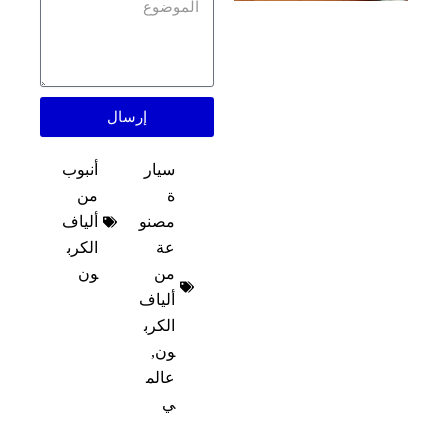
إرسال
سيار
أنبوب
ة
من
مصنو
ألياف
عة
الكرب
من
ون​
ألياف
الكرب
ون
,
عالم
ي