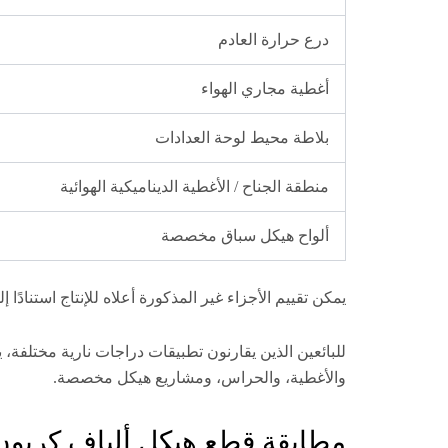
درع حرارة العادم
أغطية مجاري الهواء
بلاطة محيط لوحة العدادات
منطقة الجناح / الأغطية الديناميكية الهوائية
ألواح هيكل سباق مخصصة
يمكن تقييم الأجزاء غير المذكورة أعلاه للإنتاج استنادًا إلى أجزاء العينة الأصلية، و
للبائعين الذين يقارنون تطبيقات دراجات نارية مختلفة، ي
والأغطية، والحراس، ومشاريع هيكل مخصصة.
مطابقة قطع هيكل ألياف كربون ياماها R1 حسب م