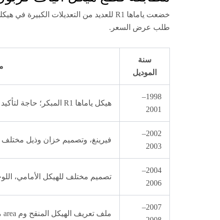
خضعت ياماها R1 للعديد من التعديلات الكبيرة في هيكلها. عادةً ما تكون قطع الفيرينغ ولوحات الهيكل من موديلات سنين مختلفة
طلب عرض السعر.
سنة
م
الموديل
1998–
هيكل ياماها R1 المبكر؛ حاجة لتأكيد توفر القالب
2001
2002–
فيرينغ، وتصميم خزان وذيل مختلف عن 1998–
2003
2004–
تصميم مختلف للهيكل الأمامي، اللوحة 
2006
2007–
ملف تعريف الهيكل المنقح وم area مدخل الهواء المحدّث
2008