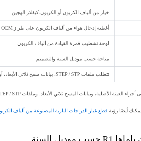
خيار من ألياف الكربون أو الكربون-كيفلار الهجين
أغطية إدخال هواء من ألياف الكربون على طراز OEM
لوحة تشطيب قمرة القيادة من ألياف الكربون
متاحة حسب موديل السنة والتصميم
تتطلب ملفات STEP / STP، بيانات مسح ثلاثي الأبعاد، أو أجزاء عينة أصلية
بيانات المسح ثلاثي الأبعاد، وملفات STEP / STP، والرسومات الفنية، أو الصور الواضحة للمنتج.
مكنك أيضًا رؤية
قطع غيار الدراجات النارية المصنوعة من ألياف الكربو
وديل السنة