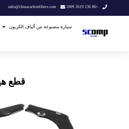
خطي
sales@chinacarbonfibers.com
+86 136 2619 1009
لى
لمحتوى
سيارة مصنوعة من ألياف الكربون
قطع هيكل وأج