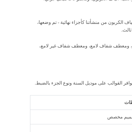
ف الكربون من منشأتنا كأجزاء نهائية - تم وضعها،
ثالث.
-كيفلار، ومعطف شفاف لامع، ومعطف شفاف غير لامع،
ظات