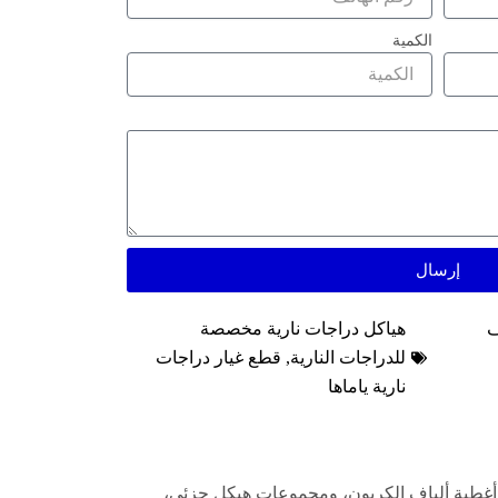
الكمية
إرسال
ف
هياكل دراجات نارية مخصصة
للدراجات النارية
,
قطع غيار دراجات
نارية ياماها
R1. تغطي إنتاجيتنا الألواح البديلة الفردية، وأغطية ألياف الكربون، ومجموعات هيكل جزئي،