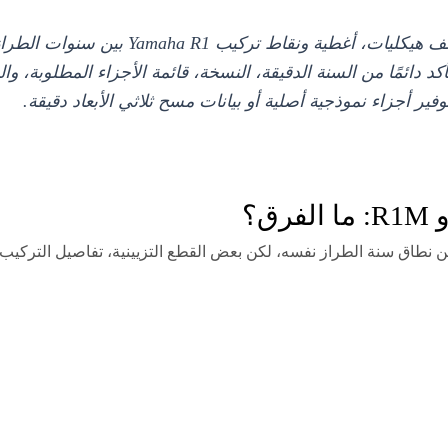
 بناءً على اسم الطراز فقط "R1". تأكد دائمًا من السنة الدقيقة، النسخة، قائمة الأج
ر أجزاء نموذجية أصلية أو بيانات مسح ثلاثي الأبعاد دقيقة.
 العديد من لوحات هيكل Yamaha R1 و R1M ضمن نطاق سنة الطراز نفسه، لكن بعض القطع التزيينية، ت