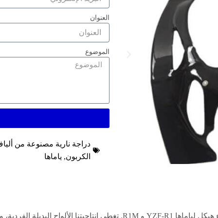
العنوان
الموضوع
دراجة نارية مصنوعة من أليا
الكربون
,
ياماها
نحن نصنع قطع هيكل حقيقية من ألياف الكربون وأجزاء هيكل لياماها YZF-R1 و M