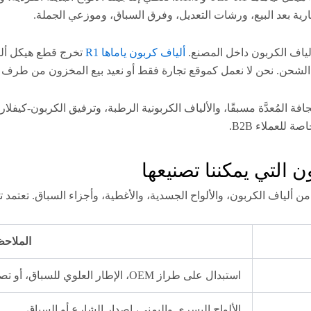
ية بعد البيع، ورشات التعديل، وفرق السباق، وموزعي الجملة.
ياف الكربون داخل المصنع.
ألياف كربون ياماها R1
تخرج قطع هيكل أليا
الشحن. نحن لا نعمل كموقع تجارة فقط أو نعيد بيع المخزون من طرف 
 الجافة المُعدَّة مسبقًا، والألياف الكربونية الرطبة، وترفيق الكربون
الملاح
استبدال على طراز OEM، الإطار العلوي للسباق، أو تصميم مخصص
الألواح اليسرى واليمنى، إصدار الشارع أو السباق