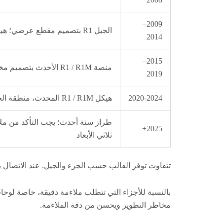
2009–
الجيل R1 بتصميم مقطع عرضي؛ هيكل ونقاط تركيب مختلفة
2014
2015–
منصة R1 / R1M الأحدث بتصميم مختلف للهيكل الأمامي، الذيل والأغطية
2019
2020-2024
هيكل R1 / R1M المحدث، منطقة الجناح ومنطقة الذيل المنقحة
طراز سنة أحدث؛ يجب التأكد من ملا
2025+
ثلاثي الأبعاد
تتفاوت توفر القالب حسب الجزء والجيل. عند الاتصال بنا، يرجى تحديد الس
بالنسبة للأجزاء التي تتطلب ملاءمة دقيقة، خاصة لوحا
مخاطر التطوير ويحسن من دقة الملاءمة.