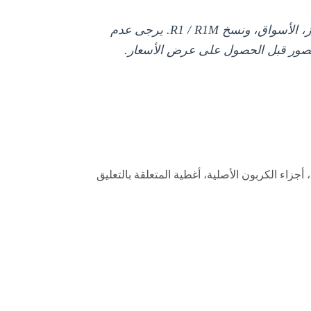
يمكن أن تختلف هيكليات، أغطية ونقاط تركيب Yamaha R1 بين سنوات الطراز، الأسواق، ونسخ R1 / R1M. يرجى عدم
زاء المطلوبة، والصور قبل الحصول على عرض الأسعار.
فاصيل التركيب، أجزاء الكربون الأصلية، أغطية المتعلقة بالتعليق