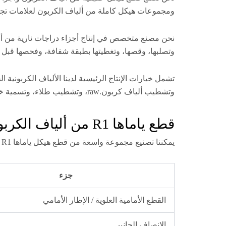
ومجموعات هيكل كاملة من ألياف الكربون لعلامات تجار
نحن مصنع متخصص في إنتاج أجزاء دراجات نارية من أل
وتصلبها، وقصها، وتغطيتها بطبقة شفافة، وفحصها قبل 
تشمل خيارات الإنتاج الرئيسية لدينا الألياف الكربونية
وتشطيب ألياف كربون.raw، وتشطيب طلاء، وتسمية خاصة للعملاء B2B.
قطع ياماها R1 من ألياف الكربون التي يمكننا تصنيعها
يمكننا تصنيع مجموعة واسعة من قطع هيكل ياماها R1 من ألياف الكربون، والألواح الجسدية، والأغطية، وأجزاء السباق. تعتمد توافر القوالب على موديل السنة ونوع الجزء بالضبط.
جزء
القطع الأمامية العلوية / الإطار الأمامي
الإنصاف الجانبي