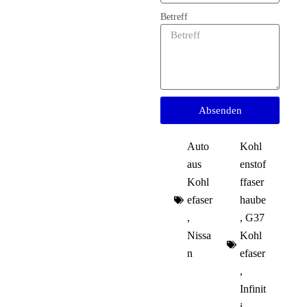
Betreff
Absenden
Auto
Kohl
aus
enstof
Kohl
ffaser
efaser
haube
,
,
G37
Nissa
Kohl
n
efaser
,
Infinit
i