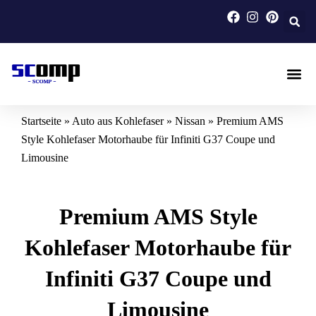
Zum
Inhalt
springen
Auto Aus
Motorrad A
Maßgeferti
Startseite
»
Auto aus Kohlefaser
»
Nissan
»
Premium AMS
Style Kohlefaser Motorhaube für Infiniti G37 Coupe und
Limousine
Premium AMS Style
Kohlefaser Motorhaube für
Infiniti G37 Coupe und
Limousine