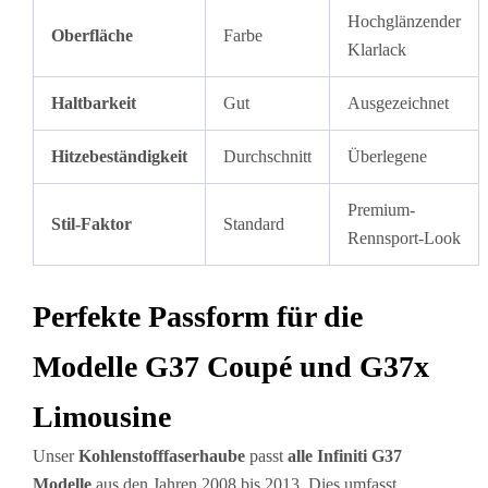
Hochglänzender
Oberfläche
Farbe
Klarlack
Haltbarkeit
Gut
Ausgezeichnet
Hitzebeständigkeit
Durchschnitt
Überlegene
Premium-
Stil-Faktor
Standard
Rennsport-Look
Perfekte Passform für die
Modelle G37 Coupé und G37x
Limousine
Unser
Kohlenstofffaserhaube
passt
alle Infiniti G37
Modelle
aus den Jahren 2008 bis 2013. Dies umfasst