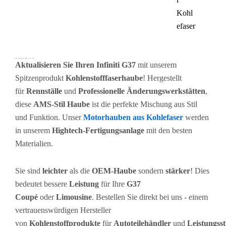
Kohl
efaser
Premium AMS Style Kohlefaser Motorhaube für Infiniti G37 Coupe und Limousine
Aktualisieren Sie Ihren Infiniti G37
mit unserem
Spitzenprodukt
Kohlenstofffaserhaube
! Hergestellt
für
Rennställe
und
Professionelle Änderungswerkstätten
,
diese
AMS-Stil Haube
ist die perfekte Mischung aus Stil
und Funktion. Unser
Motorhauben aus Kohlefaser
werden
in unserem
Hightech-Fertigungsanlage
mit den besten
Materialien.
Sie sind
leichter
als die
OEM-Haube
sondern
stärker
! Dies
bedeutet bessere
Leistung
für Ihre
G37
Coupé
oder
Limousine
. Bestellen Sie direkt bei uns - einem
vertrauenswürdigen Hersteller
von
Kohlenstoffprodukte
für
Autoteilehändler
und
Leistungsst