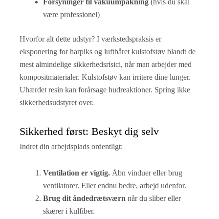
Forsyninger til vakuumpakning
(hvis du skal
være professionel)
Hvorfor alt dette udstyr? I værkstedspraksis er
eksponering for harpiks og luftbåret kulstofstøv blandt de
mest almindelige sikkerhedsrisici, når man arbejder med
kompositmaterialer. Kulstofstøv kan irritere dine lunger.
Uhærdet resin kan forårsage hudreaktioner. Spring ikke
sikkerhedsudstyret over.
Sikkerhed først: Beskyt dig selv
Indret din arbejdsplads ordentligt:
Ventilation er vigtig.
Åbn vinduer eller brug
ventilatorer. Eller endnu bedre, arbejd udenfor.
Brug dit åndedrætsværn
når du sliber eller
skærer i kulfiber.