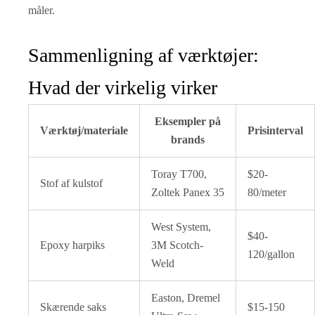
måler.
Sammenligning af værktøjer:
Hvad der virkelig virker
Eksempler på
Værktøj/materiale
Prisinterval
brands
Toray T700,
$20-
Stof af kulstof
Zoltek Panex 35
80/meter
West System,
$40-
Epoxy harpiks
3M Scotch-
120/gallon
Weld
Easton, Dremel
Skærende saks
$15-150