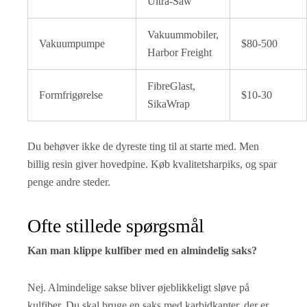
Ultra-Saw
Vakuummobiler,
Vakuumpumpe
$80-500
Harbor Freight
FibreGlast,
Formfrigørelse
$10-30
SikaWrap
Du behøver ikke de dyreste ting til at starte med. Men
billig resin giver hovedpine. Køb kvalitetsharpiks, og spar
penge andre steder.
Ofte stillede spørgsmål
Kan man klippe kulfiber med en almindelig saks?
Nej. Almindelige sakse bliver øjeblikkeligt sløve på
kulfiber. Du skal bruge en saks med karbidkanter, der er