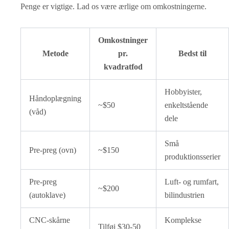
Penge er vigtige. Lad os være ærlige om omkostningerne.
Omkostninger
Metode
pr.
Bedst til
kvadratfod
Hobbyister,
Håndoplægning
~$50
enkeltstående
(våd)
dele
Små
Pre-preg (ovn)
~$150
produktionsserier
Pre-preg
Luft- og rumfart,
~$200
(autoklave)
bilindustrien
CNC-skårne
Komplekse
Tilføj $30-50