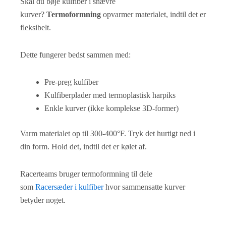
Skal du bøje kulfiber i snævre
kurver?
Termoformning
opvarmer materialet, indtil det er
fleksibelt.
Dette fungerer bedst sammen med:
Pre-preg kulfiber
Kulfiberplader med termoplastisk harpiks
Enkle kurver (ikke komplekse 3D-former)
Varm materialet op til 300-400°F. Tryk det hurtigt ned i
din form. Hold det, indtil det er kølet af.
Racerteams bruger termoformning til dele
som
Racersæder i kulfiber
hvor sammensatte kurver
betyder noget.