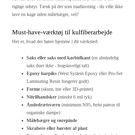
rigtige udstyr. Tænk på det som madlavning - du ville ikke
lave en kage uden målebægre, vel?
Must-have-værktøj til kulfiberarbejde
Her er, hvad der hører hjemme i dit værksted:
Saks eller saks med karbidkant
(en almindelig
saks duer ikke - bogstaveligt talt)
Epoxy harpiks
(West System Epoxy eller Pro-Set
Laminating Resin fungerer godt)
Forme
(skum, træ eller 3D-printet)
Nitrilhandsker
(mindst 6 mil tyk)
Åndedrætsværn
(minimum N95, helst patron til
organiske dampe)
Målebægre og rørepinde
Skrabere eller børster af plast