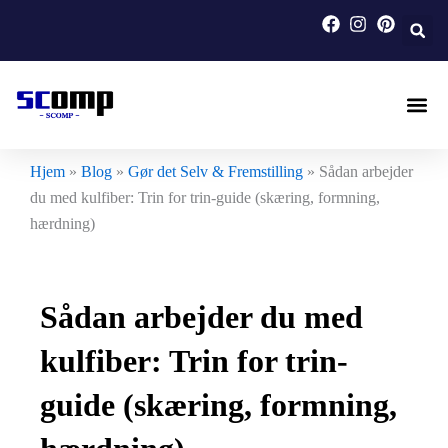
Gå
til
indholdet
Motorcykel I
Specialfremstill
Hjem
»
Blog
»
Gør det Selv & Fremstilling
»
Sådan arbejder
du med kulfiber: Trin for trin-guide (skæring, formning,
hærdning)
Sådan arbejder du med
kulfiber: Trin for trin-
guide (skæring, formning,