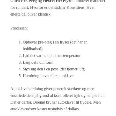
Gurit Pre-Preg
og
Hexcel HexPly®
dominerer markedet
for rumfart. Hvorfor er det sådan? Konsistens. Hver
eneste del bliver identisk.
Processen:
Opbevar pre-preg i en fryser (det har en
holdbarhed)
Lad det varme op til stuetemperatur
Læg det i din form
Støvsug den i en pose (det fjerner luft)
Hærdning i ovn eller autoklave
Autoklavehærdning giver generelt stærkere og mere
ensartede dele på grund af kontrolleret tryk og temperatur.
Det er derfor, Boeing bruger autoklaver til flydele. Men
autoklaveudstyr koster tusindvis af dollars.