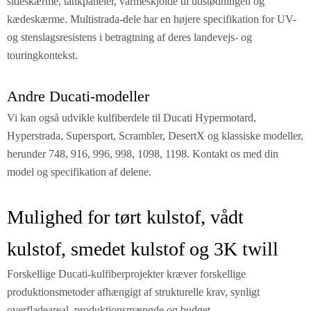
sideskærme, tankpaneler, varmeskjolde til udstødningen og
kædeskærme. Multistrada-dele har en højere specifikation for UV-
og stenslagsresistens i betragtning af deres landevejs- og
touringkontekst.
Andre Ducati-modeller
Vi kan også udvikle kulfiberdele til Ducati Hypermotard,
Hyperstrada, Supersport, Scrambler, DesertX og klassiske modeller,
herunder 748, 916, 996, 998, 1098, 1198. Kontakt os med din
model og specifikation af delene.
Mulighed for tørt kulstof, vådt
kulstof, smedet kulstof og 3K twill
Forskellige Ducati-kulfiberprojekter kræver forskellige
produktionsmetoder afhængigt af strukturelle krav, synligt
overfladeareal, produktionsmængde og budget.