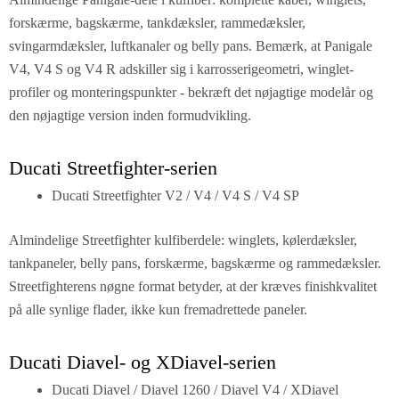
forskærme, bagskærme, tankdæksler, rammedæksler,
svingarmdæksler, luftkanaler og belly pans. Bemærk, at Panigale
V4, V4 S og V4 R adskiller sig i karrosserigeometri, winglet-
profiler og monteringspunkter - bekræft det nøjagtige modelår og
den nøjagtige version inden formudvikling.
Ducati Streetfighter-serien
Ducati Streetfighter V2 / V4 / V4 S / V4 SP
Almindelige Streetfighter kulfiberdele: winglets, kølerdæksler,
tankpaneler, belly pans, forskærme, bagskærme og rammedæksler.
Streetfighterens nøgne format betyder, at der kræves finishkvalitet
på alle synlige flader, ikke kun fremadrettede paneler.
Ducati Diavel- og XDiavel-serien
Ducati Diavel / Diavel 1260 / Diavel V4 / XDiavel