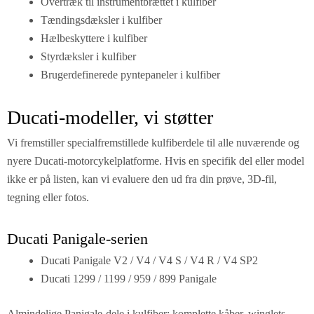
Overtræk til instrumentbrættet i kulfiber
Tændingsdæksler i kulfiber
Hælbeskyttere i kulfiber
Styrdæksler i kulfiber
Brugerdefinerede pyntepaneler i kulfiber
Ducati-modeller, vi støtter
Vi fremstiller specialfremstillede kulfiberdele til alle nuværende og
nyere Ducati-motorcykelplatforme. Hvis en specifik del eller model
ikke er på listen, kan vi evaluere den ud fra din prøve, 3D-fil,
tegning eller fotos.
Ducati Panigale-serien
Ducati Panigale V2 / V4 / V4 S / V4 R / V4 SP2
Ducati 1299 / 1199 / 959 / 899 Panigale
Almindelige Panigale-dele i kulfiber: komplette kåber, winglets,