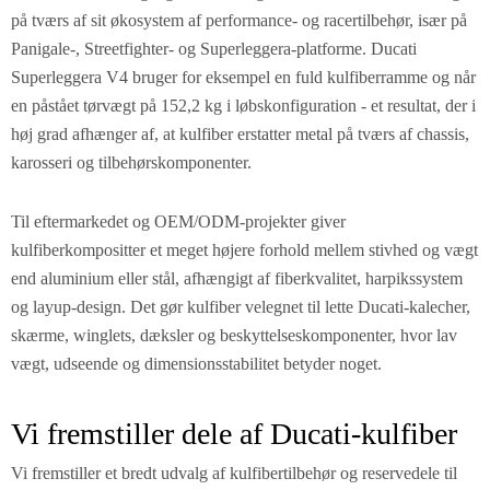
på tværs af sit økosystem af performance- og racertilbehør, især på
Panigale-, Streetfighter- og Superleggera-platforme. Ducati
Superleggera V4 bruger for eksempel en fuld kulfiberramme og når
en påstået tørvægt på 152,2 kg i løbskonfiguration - et resultat, der i
høj grad afhænger af, at kulfiber erstatter metal på tværs af chassis,
karosseri og tilbehørskomponenter.
Til eftermarkedet og OEM/ODM-projekter giver
kulfiberkompositter et meget højere forhold mellem stivhed og vægt
end aluminium eller stål, afhængigt af fiberkvalitet, harpikssystem
og layup-design. Det gør kulfiber velegnet til lette Ducati-kalecher,
skærme, winglets, dæksler og beskyttelseskomponenter, hvor lav
vægt, udseende og dimensionsstabilitet betyder noget.
Vi fremstiller dele af Ducati-kulfiber
Vi fremstiller et bredt udvalg af kulfibertilbehør og reservedele til