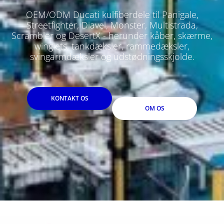
OEM/ODM Ducati kulfiberdele til Panigale,
Streetfighter, Diavel, Monster, Multistrada,
Scrambler og DesertX - herunder kåber, skærme,
winglets, tankdæksler, rammedæksler,
svingarmdæksler og udstødningsskjolde.
KONTAKT OS
OM OS