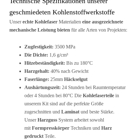
Technische Spezifikationen unserer
geschmiedeten Kohlenstoffwerkstoffe
Unser
echte Kohlefaser
Materialien
eine ausgezeichnete
mechanische Leistung bieten
für alle Arten von Projekten:
Zugfestigkeit:
3500 MPa
Die Dichte:
1,6 g/cm³
Hitzebeständigkeit:
Bis zu 180°C
Harzgehalt:
40% nach Gewicht
Faserlänge:
25mm
Häckselgut
Aushärtungszeit:
24 Stunden bei Raumtemperatur
oder 4 Stunden bei 80°C Die
Kohlefaserteile
in
unserem Kit sind auf die perfekte Größe
zugeschnitten und
Laminat
und beste Stärke.
Unser
Harzguss
System arbeitet sowohl
mit
Formpresskörper
Techniken und
Harz
gedruckt
Teile.