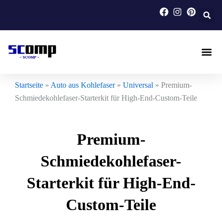
Zum
Inhalt
springen
Auto Aus
Motorrad A
Maßgeferti
Startseite
»
Auto aus Kohlefaser
»
Universal
»
Premium-
Schmiedekohlefaser-Starterkit für High-End-Custom-Teile
Premium-
Schmiedekohlefaser-
Starterkit für High-End-
Custom-Teile