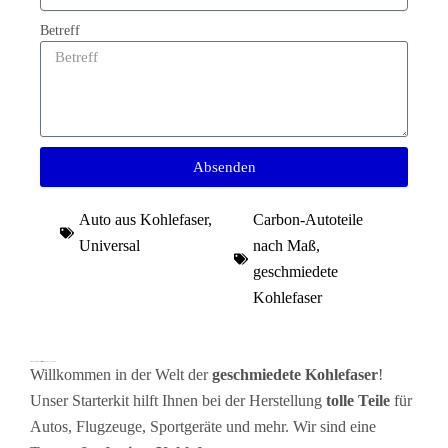
Betreff
Absenden
Auto aus Kohlefaser
,
Carbon-Autoteile
Universal
nach Maß
,
geschmiedete
Kohlefaser
Premium-Schmiedekohlefaser-Starterkit für High-End-Custom-Teile
Willkommen in der Welt der
geschmiedete Kohlefaser
!
Unser Starterkit hilft Ihnen bei der Herstellung
tolle Teile
für
Autos, Flugzeuge, Sportgeräte und mehr. Wir sind eine