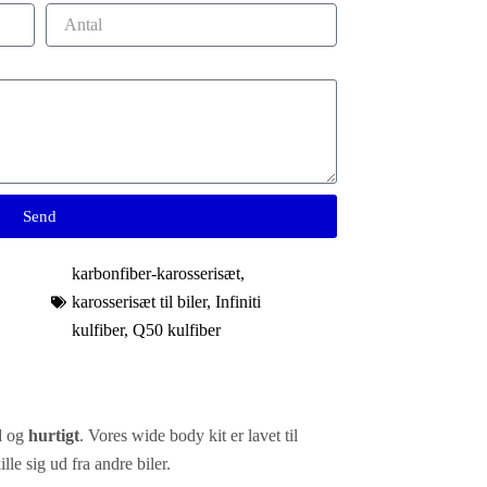
Send
karbonfiber-karosserisæt
,
karosserisæt til biler
,
Infiniti
kulfiber
,
Q50 kulfiber
d
og
hurtigt
. Vores wide body kit er lavet til
lle sig ud fra andre biler.