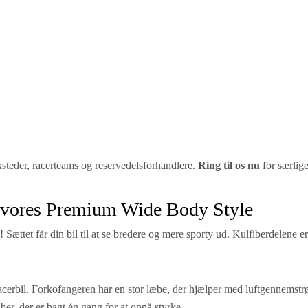
steder, racerteams og reservedelsforhandlere.
Ring til os nu
for særlige
d vores Premium Wide Body Style
l! Sættet får din bil til at se bredere og mere sporty ud. Kulfiberdelene e
 racerbil. Forkofangeren har en stor læbe, der hjælper med luftgennemstrø
iber, der er bagt én gang for at opnå styrke.