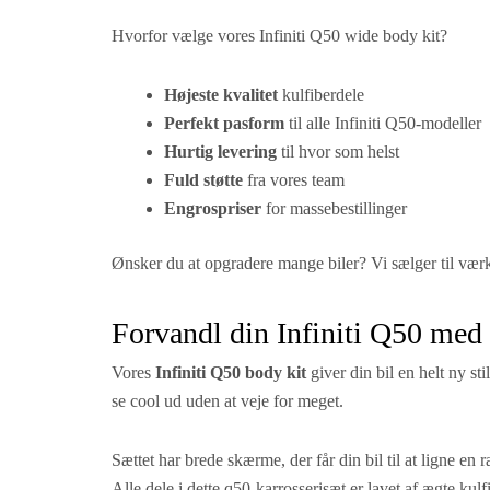
Hvorfor vælge vores Infiniti Q50 wide body kit?
Højeste kvalitet
kulfiberdele
Perfekt pasform
til alle Infiniti Q50-modeller
Hurtig levering
til hvor som helst
Fuld støtte
fra vores team
Engrospriser
for massebestillinger
Ønsker du at opgradere mange biler? Vi sælger til værk
Forvandl din Infiniti Q50 me
Vores
Infiniti Q50 body kit
giver din bil en helt ny sti
se cool ud uden at veje for meget.
Sættet har brede skærme, der får din bil til at ligne en
Alle dele i dette q50-karrosserisæt er lavet af ægte kulf