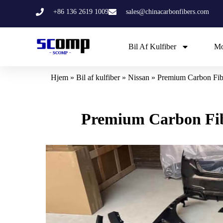
Gå
+86 136 2619 1009
sales@chinacarbonfibers.com
til
indholdet
Bil Af Kulfiber
Mo
Hjem
»
Bil af kulfiber
»
Nissan
»
Premium Carbon Fiber
Premium Carbon Fiber