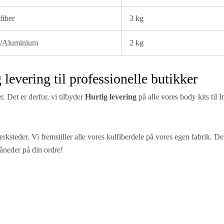
fiber
3 kg
l/Aluminium
2 kg
 levering til professionelle butikker
. Det er derfor, vi tilbyder
Hurtig levering
på alle vores body kits til I
rksteder. Vi fremstiller alle vores kulfiberdele på vores egen fabrik. Det
måneder på din ordre!