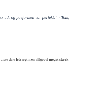
tisk ud, og pasformen var perfekt.” - Tom,
 disse dele
letvægt
men alligevel
meget stærk
.