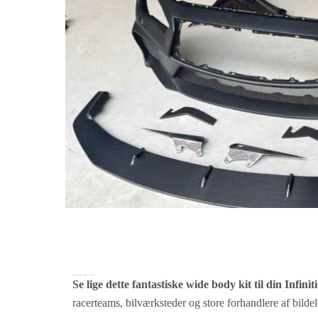
Premium Carbon Fiber Wide Body Kit til Infiniti Q50: Forvandl din bil!
Se lige dette fantastiske wide body kit til din Infinit
racerteams, bilværksteder og store forhandlere af bildele.