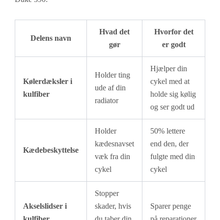
Hvad det
Hvorfor det
Delens navn
gør
er godt
Hjælper din
Holder ting
Kølerdæksler i
cykel med at
ude af din
kulfiber
holde sig kølig
radiator
og ser godt ud
Holder
50% lettere
kædesnavset
end den, der
Kædebeskyttelse
væk fra din
fulgte med din
cykel
cykel
Stopper
Akselslidser i
skader, hvis
Sparer penge
kulfiber
du taber din
på reparationer