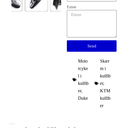
Emne
Send
Moto
Skær
rcyke
m i
l i
kulfib
kulfib
er
,
er
,
KTM
Duke
kulfib
er
KTM Duke 390 kulfiberdele - gør din cykel bedre