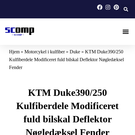
Gå
til
indholdet
Motorcykel I
Specialfremstill
Hjem
»
Motorcykel i kulfiber
»
Duke
»
KTM Duke390/250
Kulfiberdele Modificeret fuld bilskal Deflektor Nøgledæksel
Fender
KTM Duke390/250
Kulfiberdele Modificeret
fuld bilskal Deflektor
Nøgledæksel Fender