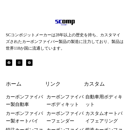
SCコンポジットメーカーは28年以上の歴史を持ち、カスタマイ
ズされたカーボンファイバー製品の製造に注力しており、製品は
世界118か国に流通しています。
フ
イ
ピ
ェ
ン
ン
イ
ス
タ
ス
タ
レ
ブ
グ
ス
ッ
ラ
ト
ク
ム
ホーム
リンク
カスタム
カーボンファイバ
カーボンファイバ
自動車用ボディキ
ー製自動車
ーボディキット
ット
カーボンファイバ
カーボンファイバ
カスタムオートバ
ー製オートバイ
ーフェンダー
イフェアリング
特注カーボンファ
カーボンファイバ
鍛造カーボンファ