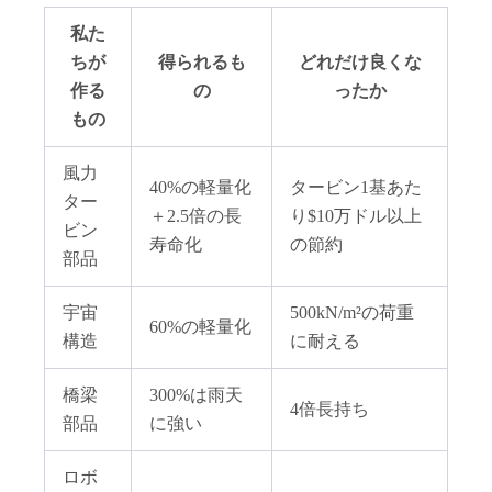
私た
ちが
得られるも
どれだけ良くな
作る
の
ったか
もの
風力
40%の軽量化
タービン1基あた
ター
＋2.5倍の長
り$10万ドル以上
ビン
寿命化
の節約
部品
宇宙
500kN/m²の荷重
60%の軽量化
構造
に耐える
橋梁
300%は雨天
4倍長持ち
部品
に強い
ロボ