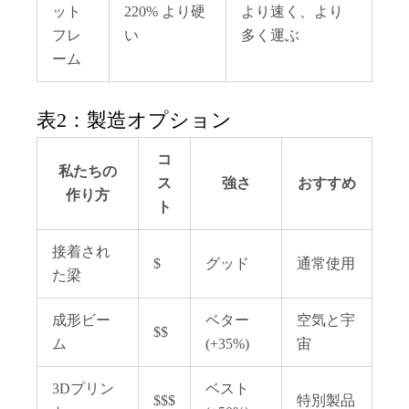
ット
220% より硬
より速く、より
フレ
い
多く運ぶ
ーム
表2：製造オプション
コ
私たちの
ス
強さ
おすすめ
作り方
ト
接着され
$
グッド
通常使用
た梁
成形ビー
ベター
空気と宇
$$
ム
(+35%)
宙
3Dプリン
ベスト
$$$
特別製品