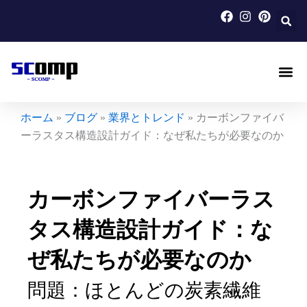
内
容
を
ス
キ
ッ
カーボンファイバー製自動車
カーボンファイバー製オートバイ
特注カーボンファイバー
ブログ
会社案内
お問い合わせ
プ
ホーム
»
ブログ
»
業界とトレンド
»
カーボンファイバ
ーラスタス構造設計ガイド：なぜ私たちが必要なのか
カーボンファイバーラス
タス構造設計ガイド：な
ぜ私たちが必要なのか
問題：ほとんどの炭素繊維