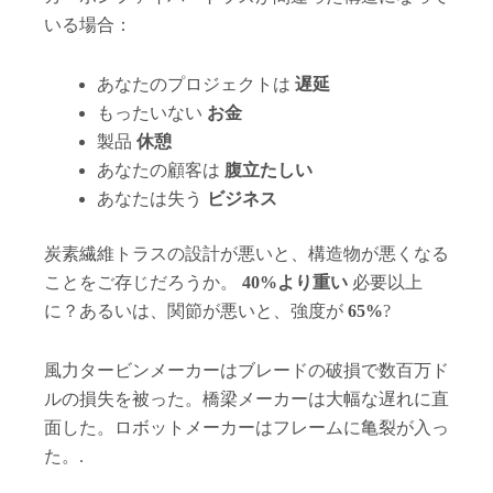
いる場合：
あなたのプロジェクトは
遅延
もったいない
お金
製品
休憩
あなたの顧客は
腹立たしい
あなたは失う
ビジネス
炭素繊維トラスの設計が悪いと、構造物が悪くなる
ことをご存じだろうか。
40%より重い
必要以上
に？あるいは、関節が悪いと、強度が
65%
?
風力タービンメーカーはブレードの破損で数百万ド
ルの損失を被った。橋梁メーカーは大幅な遅れに直
面した。ロボットメーカーはフレームに亀裂が入っ
た。.