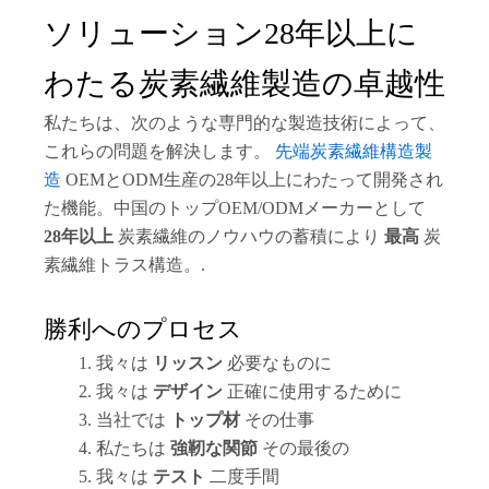
ソリューション28年以上に
わたる炭素繊維製造の卓越性
私たちは、次のような専門的な製造技術によって、
これらの問題を解決します。
先端炭素繊維構造製
造
OEMとODM生産の28年以上にわたって開発され
た機能。中国のトップOEM/ODMメーカーとして
28年以上
炭素繊維のノウハウの蓄積により
最高
炭
素繊維トラス構造。.
勝利へのプロセス
我々は
リッスン
必要なものに
我々は
デザイン
正確に使用するために
当社では
トップ材
その仕事
私たちは
強靭な関節
その最後の
我々は
テスト
二度手間