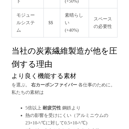
ト
(+50%)
モジュー
素晴らし
スペース
ルシステ
$$
い
の必要性
ム
(+40%)
当社の炭素繊維製造が他を圧
倒する理由
より良く機能する素材
を選ぶ。
右カーボンファイバー
各仕事のために。
私たちの素材は
5倍以上
耐疲労性
鋼鉄より
熱の影響を受けにくい（アルミニウムの
23×10-⁶/℃に対して0.5×10-⁶/℃)