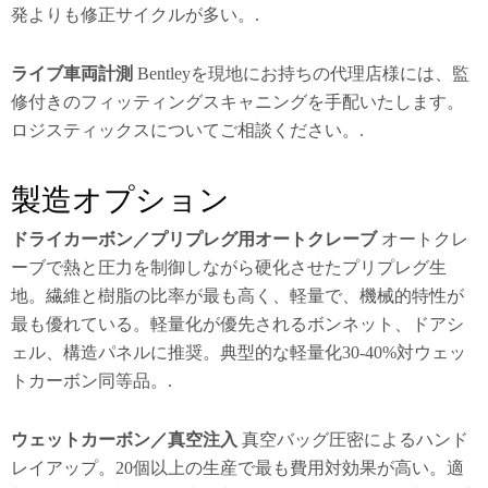
発よりも修正サイクルが多い。.
ライブ車両計測
Bentleyを現地にお持ちの代理店様には、監
修付きのフィッティングスキャニングを手配いたします。
ロジスティックスについてご相談ください。.
製造オプション
ドライカーボン／プリプレグ用オートクレーブ
オートクレ
ーブで熱と圧力を制御しながら硬化させたプリプレグ生
地。繊維と樹脂の比率が最も高く、軽量で、機械的特性が
最も優れている。軽量化が優先されるボンネット、ドアシ
ェル、構造パネルに推奨。典型的な軽量化30-40%対ウェッ
トカーボン同等品。.
ウェットカーボン／真空注入
真空バッグ圧密によるハンド
レイアップ。20個以上の生産で最も費用対効果が高い。適