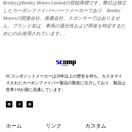
BentleyはBentley Motors Limitedの登録商標です。弊社は独立
したカーボンファイバーパーツメーカーであり、Bentley
Motorsの関連会社、推薦会社、スポンサーではありませ
ん。ブランド名は、車両の適合性および用途を特定するた
めにのみ使用されています。.
SCコンポジットメーカーは28年以上の歴史を持ち、カスタマイ
ズされたカーボンファイバー製品の製造に注力しており、製品は
世界118か国に流通しています。
フ
イ
ピ
ェ
ン
ン
イ
ス
タ
ス
タ
レ
ブ
グ
ス
ッ
ラ
ト
ク
ム
ホーム
リンク
カスタム