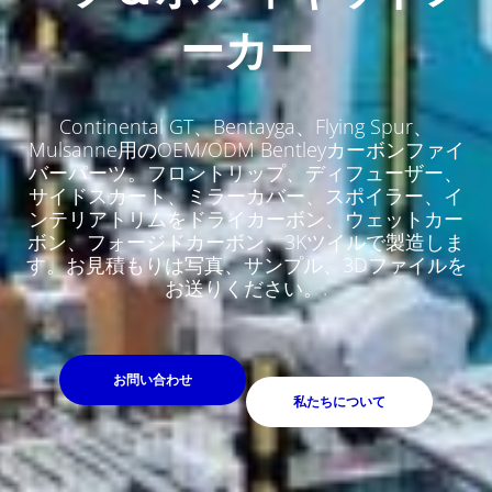
ーカー
Continental GT、Bentayga、Flying Spur、
Mulsanne用のOEM/ODM Bentleyカーボンファイ
バーパーツ。フロントリップ、ディフューザー、
サイドスカート、ミラーカバー、スポイラー、イ
ンテリアトリムをドライカーボン、ウェットカー
ボン、フォージドカーボン、3Kツイルで製造しま
す。お見積もりは写真、サンプル、3Dファイルを
お送りください。.
お問い合わせ
私たちについて