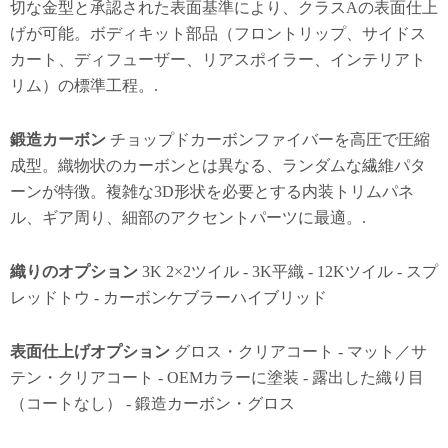
切な金型と承認された表面基準により、クラスAの表面仕上
げが可能。ボディキット部品（フロントリップ、サイドス
カート、ディフューザー、リアスポイラー、インテリアト
リム）の標準工程。.
鍛造カーボン
チョップドカーボンファイバーを高圧で圧縮
成型。織物状のカーボンとは異なる、ランダムな繊維パタ
ーンが特徴。複雑な3D形状を必要とする内装トリムパネ
ル、ギア周り、細部のアクセントパーツに最適。.
織りのオプション
3K 2×2ツイル - 3K平織 - 12Kツイル - スプ
レッドトウ - カーボンケブラーハイブリッド
表面仕上げオプション
グロス・クリアコート - マット／サ
テン・クリアコート - OEMカラーに塗装 - 露出した織り目
（コートなし） - 鍛造カーボン・グロス