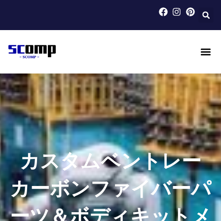
内
容
を
ス
キ
ッ
カーボンファイバー製自動車
カーボンファイバー製オートバイ
特注カーボンファイバー
ブログ
会社案内
お問い合わせ
プ
カスタムベントレー
カーボンファイバーパ
ーツ＆ボディキットメ