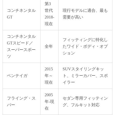
第3
コンチネンタル
世代
現行モデルに適合、最も
GT
2018-
需要が高い
現在
コンチネンタル
フィッティングに特化し
GTスピード／
全年
たワイド・ボディ・オプ
スーパースポー
ション
ツ
2015
SUVスタイリングキッ
ベンテイガ
年～
ト、ミラーカバー、スポ
現在
イラー
2005
フライング・ス
セダン専用フィッティン
年-現
パー
グ、フルキット対応
在