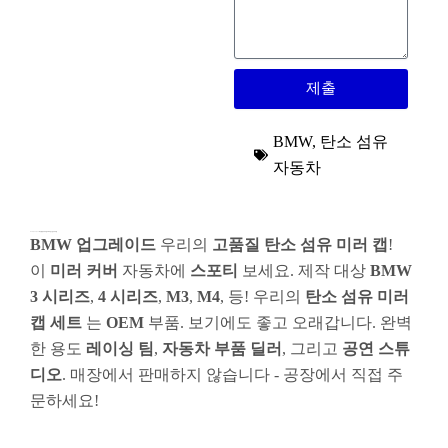
제출
BMW
,
탄소 섬유
자동차
F30, F22, F32 M 모델용 프리미엄 BMW 탄소 섬유 미러 캡
BMW 업그레이드
우리의
고품질 탄소 섬유 미러 캡
!
이
미러 커버
자동차에
스포티
보세요. 제작 대상
BMW
3 시리즈
,
4 시리즈
,
M3
,
M4
, 등! 우리의
탄소 섬유 미러
캡 세트
는
OEM
부품. 보기에도 좋고 오래갑니다. 완벽
한 용도
레이싱 팀
,
자동차 부품 딜러
, 그리고
공연 스튜
디오
. 매장에서 판매하지 않습니다 - 공장에서 직접 주
문하세요!