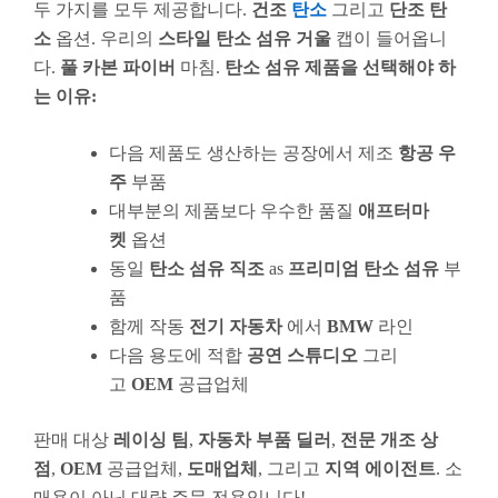
두 가지를 모두 제공합니다.
건조
탄소
그리고
단조 탄
소
옵션. 우리의
스타일 탄소 섬유 거울
캡이 들어옵니
다.
풀 카본 파이버
마침.
탄소 섬유 제품을 선택해야 하
는 이유:
다음 제품도 생산하는 공장에서 제조
항공 우
주
부품
대부분의 제품보다 우수한 품질
애프터마
켓
옵션
동일
탄소 섬유 직조
as
프리미엄 탄소 섬유
부
품
함께 작동
전기 자동차
에서
BMW
라인
다음 용도에 적합
공연 스튜디오
그리
고
OEM
공급업체
판매 대상
레이싱 팀
,
자동차 부품 딜러
,
전문 개조 상
점
,
OEM
공급업체,
도매업체
, 그리고
지역 에이전트
. 소
매용이 아닌 대량 주문 전용입니다!