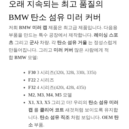
오래 지속되는 최고 품질의
BMW 탄소 섬유 미러 커버
저희
BMW 미러 캡
제품은 최고급 제품입니다. 다음용
부품을 만드는 특수 공장에서 제작합니다.
레이싱 스포
츠
그리고
군사
차량. 각
탄소 섬유 거울
는 정성스럽게
만들어집니다. 그리고
미러 커버
많은 사람에게 적
합
BMW
모델:
F30
3 시리즈(320i, 328i, 330i, 335i)
F22
2 시리즈
F32
4 시리즈(420i, 428i, 435i)
M2
,
M3
,
M4
,
M5
모델
X1
,
X3
,
X5
그리고 더! 우리의
탄소 섬유 미러
캡
를
클리어 코트
새것처럼 보이도록 유지합
니다.
탄소 섬유 직조
처럼 보입니다.
OEM 탄
소
부품.