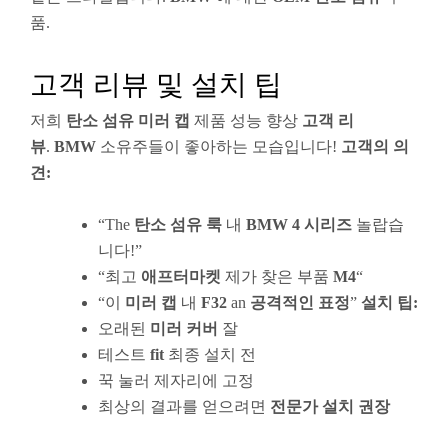
품.
고객 리뷰 및 설치 팁
저희
탄소 섬유 미러 캡
제품 성능 향상
고객 리
뷰
.
BMW
소유주들이 좋아하는 모습입니다!
고객의 의
견:
“The
탄소 섬유 룩
내
BMW 4 시리즈
놀랍습
니다!”
“최고
애프터마켓
제가 찾은 부품
M4
“
“이
미러 캡
내
F32
an
공격적인 표정
”
설치 팁:
오래된
미러 커버
잘
테스트
fit
최종 설치 전
꾹 눌러 제자리에 고정
최상의 결과를 얻으려면
전문가 설치 권장