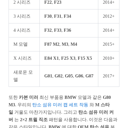
2 시리즈
F22
,
F23
2014+
3 시리즈
F30
,
F31
,
F34
2012+
4 시리즈
F32
,
F33
,
F36
2014+
M 모델
F87 M2
,
M3
,
M4
2015+
X 시리즈
E84 X1
,
F25 X3
,
F15 X5
2010+
새로운 모
G01
,
G02
,
G05
,
G06
,
G07
2017+
델
또한
카본 미러
최신 부품용
BMW
모델과 같은
G80
M3
. 우리의
탄소 섬유 미러 캡 세트 작동
와
M 스타
일
거울도 마찬가지입니다. 그리고
탄소 섬유 미러 커
버
는
2×2 트윌 직조
패턴을 사용합니다. 이것은 다음과
같은 스타일입니다.
BMW
에 대한
OEM 탄소 섬유
부