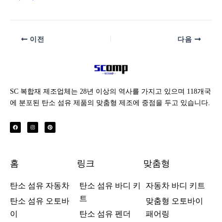
이전
다음
SC 복합재 제조업체는 28년 이상의 역사를 가지고 있으며 118개국
에 분포된 탄소 섬유 제품의 맞춤형 제조에 중점을 두고 있습니다.
페
인
핀
이
스
터
스
타
레
북
그
스
램
트
홈
링크
맞춤형
탄소 섬유 자동차
탄소 섬유 바디 키
자동차 바디 키트
트
탄소 섬유 오토바
맞춤형 오토바이
이
탄소 섬유 펜더
패어링