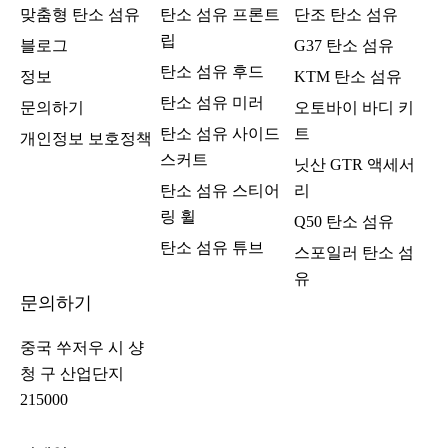
맞춤형 탄소 섬유
탄소 섬유 프론트
단조 탄소 섬유
립
블로그
G37 탄소 섬유
탄소 섬유 후드
정보
KTM 탄소 섬유
탄소 섬유 미러
문의하기
오토바이 바디 키
탄소 섬유 사이드
트
개인정보 보호정책
스커트
닛산 GTR 액세서
탄소 섬유 스티어
리
링 휠
Q50 탄소 섬유
탄소 섬유 튜브
스포일러 탄소 섬
유
문의하기
중국 쑤저우 시 샹
청 구 산업단지
215000