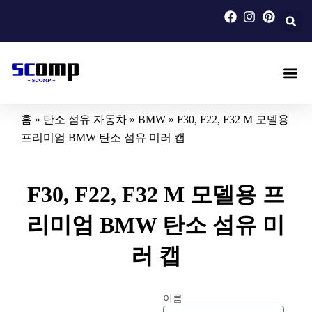
콘
텐
츠
로
건
너
탄소 섬유 자동차
탄소 섬유 오토바이
맞춤형 탄소 섬유
블로그
정보
문의하기
뛰
홈
»
탄소 섬유 자동차
»
BMW
»
F30, F22, F32 M 모델용
기
프리미엄 BMW 탄소 섬유 미러 캡
F30, F22, F32 M 모델용 프
리미엄 BMW 탄소 섬유 미
러 캡
이름