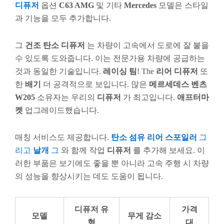
디퓨저
옵션
C63 AMG
및 기타
Mercedes
모델은 스타일
과 기능을 모두 추가합니다.
그
건조 탄소
디퓨저
는 차량이 고속에서 도로에 잘 붙을
수 있도록 도와줍니다. 이는 전문가용 차량에 공급하는
것과 동일한 기술입니다.
레이싱 팀
! The
리어 디퓨저
또
한
배기
더 공격적으로 보입니다. 많은
메르세데스 벤츠
W205
소유자는 우리의
디퓨저
가 최고입니다.
애프터마
켓
업그레이드했습니다.
매칭 서비스도 제공합니다.
탄소 섬유
리어 스포일러
그
리고
날개
그
와 함께 작업
디퓨저
를 추가해 보세요. 이
러한 부품은 보기에도 좋을 뿐 아니라 고속 주행 시 차량
의 성능을 향상시키는 데도 도움이 됩니다.
디퓨저 유
가격
모델
무게 감소
형
대