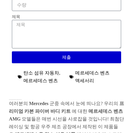
제목
제출
탄소 섬유 자동차
,
메르세데스 벤츠
메르세데스 벤츠
액세서리
메르세데스 전용 프리미엄 탄소 섬유 차체 키트: 메르세데스 AMG를 레이싱 성능으로 업그레이드하세요.
여러분의
Mercedes
군중 속에서 눈에 띄나요? 우리의
프
리미엄 카본 파이버 바디 키트
에 대한
메르세데스 벤츠
AMG
모델들은 매번 시선을 사로잡을 것입니다! 최첨단
레이싱 및 항공 우주 제조 공장에서 제작된 이 제품들