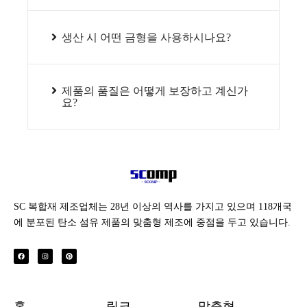
생산 시 어떤 금형을 사용하시나요?
제품의 품질은 어떻게 보장하고 계신가
요?
SC 복합재 제조업체는 28년 이상의 역사를 가지고 있으며 118개국
에 분포된 탄소 섬유 제품의 맞춤형 제조에 중점을 두고 있습니다.
페
인
핀
이
스
터
스
타
레
북
그
스
램
트
홈
링크
맞춤형