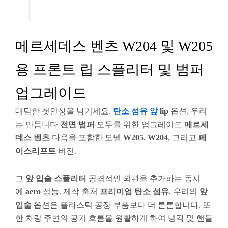
메르세데스 벤츠 W204 및 W205
용 프론트 립 스플리터 및 범퍼
업그레이드
대담한 첫인상을 남기세요.
탄소 섬유
앞
lip
옵션. 우리
는 만듭니다
전면 범퍼
모두를 위한 업그레이드
메르세
데스 벤츠
다음을 포함한 모델
W205
,
W204
, 그리고
페
이스리프트
버전.
그
앞 입술
스플리터
공격적인 외관을 추가하는 동시
에
aero
성능. 제작 출처
프리미엄 탄소 섬유
, 우리의
앞
입술
옵션은 플라스틱 공장 부품보다 더 튼튼합니다. 또
한 차량 주변의 공기 흐름을 원활하게 하여 냉각 및 핸들