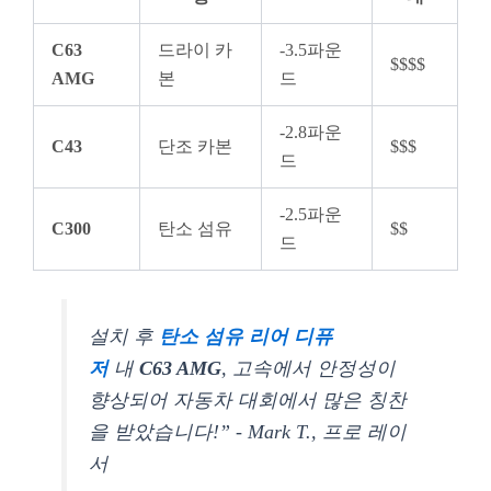
C63
드라이 카
-3.5파운
$$$$
AMG
본
드
-2.8파운
C43
단조 카본
$$$
드
-2.5파운
C300
탄소 섬유
$$
드
설치 후
탄소 섬유 리어 디퓨
저
내
C63 AMG
, 고속에서 안정성이
향상되어 자동차 대회에서 많은 칭찬
을 받았습니다!” - Mark T., 프로 레이
서