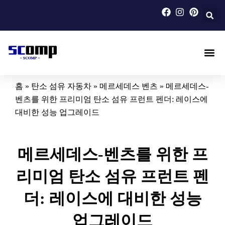
콘
텐
츠
로
건
너
탄소 섬유 자동차
탄소 섬유 오토바이
맞춤형 탄소 섬유
블로그
정보
문의하기
뛰
홈
»
탄소 섬유 자동차
»
메르세데스 벤츠
»
메르세데스-
기
벤츠를 위한 프리미엄 탄소 섬유 프런트 펜더: 레이스에
대비한 성능 업그레이드
메르세데스-벤츠를 위한 프
리미엄 탄소 섬유 프런트 펜
더: 레이스에 대비한 성능
업그레이드