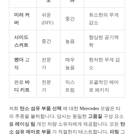
도
과
미러 커
쉬운
최소한의 무게
중간
버
(DIY)
감소
사이드
향상된 공기역
중간
높음
스커트
학
펜더
교
전문
매우
현저한 무게 감
체
가
높음
소
완료
바
전문
익스
포괄적인 에어
디 키트
가
트림
로 패키지
저희
탄소 섬유 부품 선택
에 대한
Mercedes
모델은 타
의 추종을 불허합니다. 당사는 동일한
고품질
구성 요소
를
레이싱 팀
개인 차량 소유자에게 제공합니다. 모든
탄
소 섬유 에어로 부품
가 적절한지 테스트합니다.
피팅
그