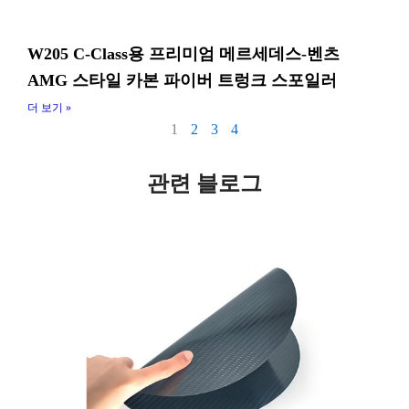
W205 C-Class용 프리미엄 메르세데스-벤츠
AMG 스타일 카본 파이버 트렁크 스포일러
더 보기 »
1
2
3
4
관련 블로그
페
페
이
이
지
지